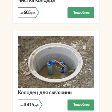
Чистка колодца
605
Подробнее
от
руб.
Колодец для скважины
4 415
Подробнее
от
руб.