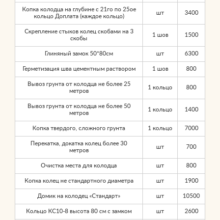
Копка колодца на глубине с 21го по 25ое
шт
3400
кольцо Доплата (каждое кольцо)
Скрепление стыков колец скобами на 3
1 шов
1500
скобы
Глиняный замок 50*80см
шт
6300
Герметизация шва цементным раствором
1 шов
800
Вывоз грунта от колодца не более 25
1 кольцо
800
метров
Вывоз грунта от колодца не более 50
1 кольцо
1400
метров
Копка твердого, сложного грунта
1 кольцо
7000
Перекатка, докатка колец более 30
шт
700
метров
Очистка места для колодца
шт
800
Копка колец не стандартного диаметра
шт
1900
Домик на колодец «Стандарт»
шт
10500
Кольцо КС10-8 высота 80 см с замком
шт
2600