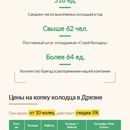
510 ед.
Среднее число выкопанных колодцев в год
Свыше 62 чел.
Постоянный штат сотрудников «Строй Колодец»
Более 64 ед.
Количество бригад в распоряжении нашей компании
Цены на копку колодца в Дрезне
от 10 колец
скидка 5%
При заказе
действует
Кол-
Кольцо +
Колодец «Под
Кольцо
Работа
во
Работа
Ключ»