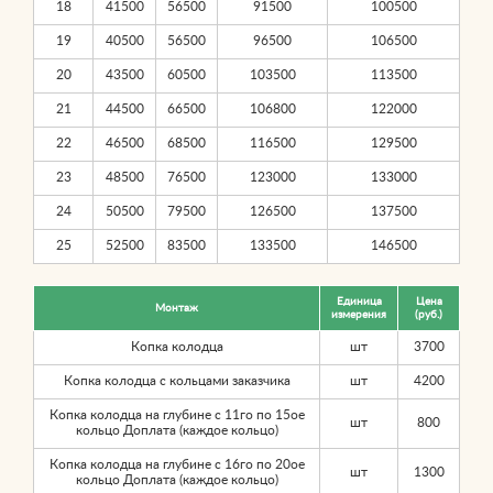
18
41500
56500
91500
100500
19
40500
56500
96500
106500
20
43500
60500
103500
113500
21
44500
66500
106800
122000
22
46500
68500
116500
129500
23
48500
76500
123000
133000
24
50500
79500
126500
137500
25
52500
83500
133500
146500
Единица
Цена
Монтаж
измерения
(руб.)
Копка колодца
шт
3700
Копка колодца с кольцами заказчика
шт
4200
Копка колодца на глубине с 11го по 15ое
шт
800
кольцо Доплата (каждое кольцо)
Копка колодца на глубине с 16го по 20ое
шт
1300
кольцо Доплата (каждое кольцо)